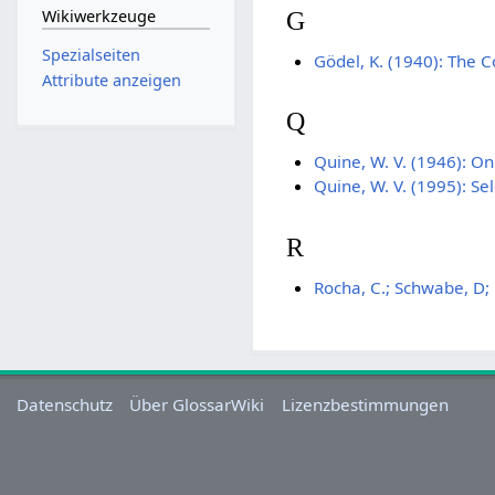
G
Wikiwerkzeuge
Spezialseiten
Gödel, K. (1940): The 
Attribute anzeigen
Q
Quine, W. V. (1946): On
Quine, W. V. (1995): Se
R
Rocha, C.; Schwabe, D;
Datenschutz
Über GlossarWiki
Lizenzbestimmungen