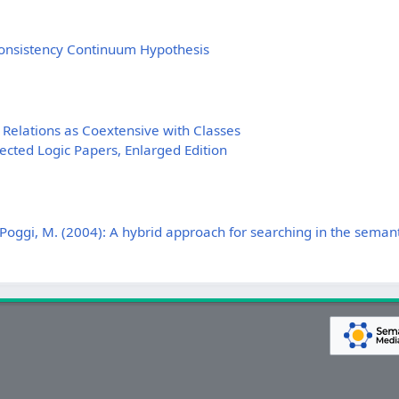
Consistency Continuum Hypothesis
 Relations as Coextensive with Classes
lected Logic Papers, Enlarged Edition
 Poggi, M. (2004): A hybrid approach for searching in the seman