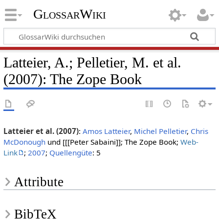
GlossarWiki
Latteier, A.; Pelletier, M. et al.
(2007): The Zope Book
Latteier et al. (2007)
:
Amos Latteier
,
Michel Pelletier
,
Chris
McDonough
und [[[Peter Sabaini]]; The Zope Book;
Web-
Link
;
2007
;
Quellengüte
: 5
Attribute
BibTeX