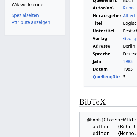
Quellenart
Buch
Wikiwerkzeuge
Autor(en)
Ruhr-U
Spezialseiten
Herausgeber
Albert
Attribute anzeigen
Titel
Logisc
Untertitel
Festsc
Verlag
Georg
Adresse
Berlin
Sprache
Deuts
Jahr
1983
Datum
1983
Quellengüte
5
BibTeX
 @book{GlossarWiki:Menne:1983, 

   author = {Ruhr-Universität Bochum. Arbeitsgruppe Mathematische Logik}, 

   editor = {Menne, a. and Nemann, U. and {Walther-Klaus}, E.}, 
