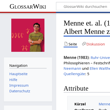
GlossarWiki
Menne et. al. (
Albert Menne z
Seite
Diskussion
Menne (1983)
:
Ruhr-Unive
Philosophieren – Festschri
Navigation
Neemann
und
Ellen Walth
Quellengüte
: 5
Hauptseite
Hilfe
Impressum
Attribute
Datenschutz
Kürzel
Menne 