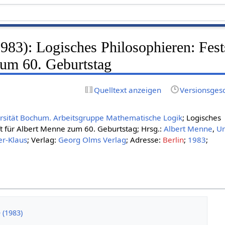
1983): Logisches Philosophieren: Fests
um 60. Geburtstag
Quelltext anzeigen
Versionsges
rsität Bochum. Arbeitsgruppe Mathematische Logik
; Logisches
ft für Albert Menne zum 60. Geburtstag; Hrsg.:
Albert Menne
,
Ur
er-Klaus
; Verlag:
Georg Olms Verlag
; Adresse:
Berlin
;
1983
;
(1983)