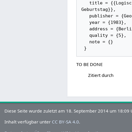
   title = {{Logisches Philosophieren -- Festschrift für Albert Menne zum 60. 
Geburtstag}}, 

   publisher = {Georg Olms Verlag}, 

   year = {1983}, 

   address = {Berlin}, 

   quality = {5}, 

   note = {}

TO BE DONE
Zitiert durch
Diese Seite wurde zuletzt am 18. September 2014 um 18:09 U
Inhalt verfügbar unter
CC BY-SA 4.0
.