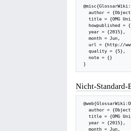
 @misc{GlossarWiki:OMG:UML_2.5, 

   author = {Object Management Group}, 

   title = {OMG Unified Modeling Language -- Version 2.5}, 

   howpublished = {http://www.omg.org/spec/UML/2.5}, 

   year = {2015}, 

   month = Jun, 

   url = {http://www.omg.org/spec/UML/2.5}, 

   quality = {5}, 

   note = {}

Nicht-Standard
 @web{GlossarWiki:OMG:UML_2.5:ext, 

   author = {Object Management Group}, 

   title = {OMG Unified Modeling Language -- Version 2.5}, 

   year = {2015}, 

   month = Jun, 
