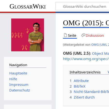
GlossarWiki
OMG (2015): O
Seite
Diskussion
(Weitergeleitet von
OMG (UML 2
OMG (UML 2.5)
:
Object M
http://www.omg.org/spec
Navigation
Inhaltsverzeichnis
Hauptseite
Hilfe
1
Attribute
Impressum
2
BibTeX
Datenschutz
3
Nicht-Standard-BibT
4
Zitiert durch