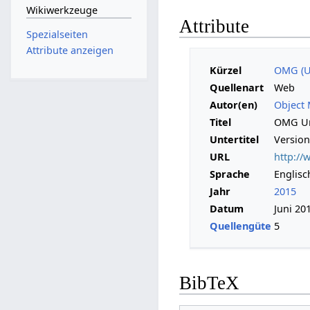
Wikiwerkzeuge
Attribute
Spezialseiten
Attribute anzeigen
Kürzel
OMG (U
Quellenart
Web
Autor(en)
Object
Titel
OMG Un
Untertitel
Version
URL
http:/
Sprache
Englisc
Jahr
2015
Datum
Juni 20
Quellengüte
5
BibTeX