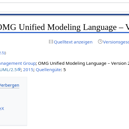
MG Unified Modeling Language – V
Quelltext anzeigen
Versionsges
.5)
)
anagement Group
; OMG Unified Modeling Language – Version 2
/UML/2.5
;
2015
;
Quellengüte
: 5
eX