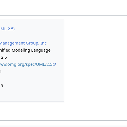
ML 2.5)
 Management Group, Inc.
ified Modeling Language
 2.5
/www.omg.org/spec/UML/2.5
h
15