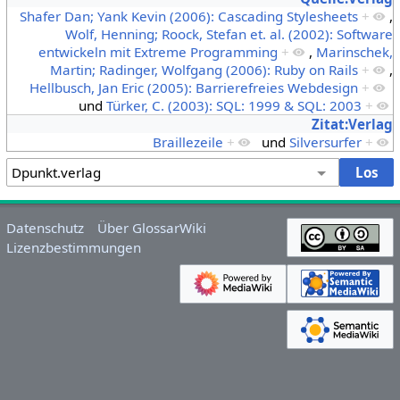
Shafer Dan; Yank Kevin (2006): Cascading Stylesheets
+
,
Wolf, Henning; Roock, Stefan et. al. (2002): Software
entwickeln mit Extreme Programming
+
,
Marinschek,
Martin; Radinger, Wolfgang (2006): Ruby on Rails
+
,
Hellbusch, Jan Eric (2005): Barrierefreies Webdesign
+
und
Türker, C. (2003): SQL: 1999 & SQL: 2003
+
Zitat:Verlag
Braillezeile
+
und
Silversurfer
+
Datenschutz
Über GlossarWiki
Lizenzbestimmungen