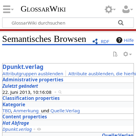
GlossarWiki
Semantisches Browsen
Hilfe
RDF
Dpunkt.verlag
Attributgruppen ausblenden
Attribute ausblenden, die hierh
Administrative properties
Zuletzt geändert
22. Juni 2013, 10:16:08
+
Classification properties
Kategorie
TBD
,
Anmerkung
und
Quelle:Verlag
Content properties
Hat Abfrage
Dpunkt.verlag
+
Quelle:Verlag