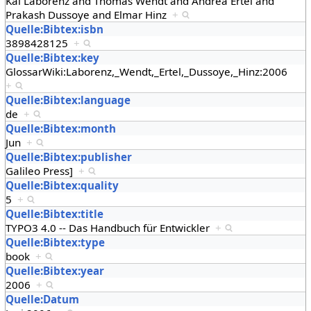
Kai Laborenz and Thomas Wendt and Andrea Ertel and
Prakash Dussoye and Elmar Hinz
+
Quelle:Bibtex:isbn
3898428125
+
Quelle:Bibtex:key
GlossarWiki:Laborenz,_Wendt,_Ertel,_Dussoye,_Hinz:2006
+
Quelle:Bibtex:language
de
+
Quelle:Bibtex:month
Jun
+
Quelle:Bibtex:publisher
Galileo Press]
+
Quelle:Bibtex:quality
5
+
Quelle:Bibtex:title
TYPO3 4.0 -- Das Handbuch für Entwickler
+
Quelle:Bibtex:type
book
+
Quelle:Bibtex:year
2006
+
Quelle:Datum