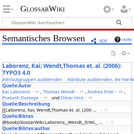
GlossarWiki
Semantisches Browsen
Hilfe
RDF
Laborenz, Kai; Wendt,Thomas et. al. (2006):
TYPO3 4.0
Attributgruppen ausblenden
Attribute ausblenden, die hierh
Quelle:Autor
Kai Laborenz
+
,
Thomas Wendt
+
,
Andrea Ertel
+
,
Prakash Dussoye
+
und
Elmar Hinz
+
Quelle:Beschreibung
[[Laborenz, Kai; Wendt,Thomas et. al. (200
…
+
Quelle:Bibtex
@book{GlossarWiki:Laborenz,_Wendt,_Ertel,_
…
+
Quelle:Bibtex:author