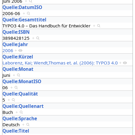
Juni 2006
+
Quelle:DatumISO
2006-06
+
Quelle:Gesamttitel
TYPO3 4.0 – Das Handbuch für Entwickler
+
Quelle:ISBN
3898428125
+
Quelle:Jahr
2006
+
Quelle:Kürzel
Laborenz, Kai; Wendt,Thomas et. al. (2006): TYPO3 4.0
+
Quelle:Monat
Juni
+
Quelle:MonatISO
06
+
Quelle:Qualität
5
+
Quelle:Quellenart
Buch
+
Quelle:Sprache
Deutsch
+
Quelle:Titel