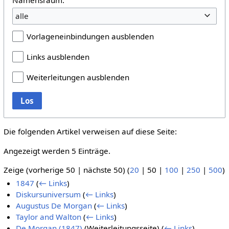
alle
Vorlageneinbindungen ausblenden
Links ausblenden
Weiterleitungen ausblenden
Los
Die folgenden Artikel verweisen auf diese Seite:
Angezeigt werden 5 Einträge.
Zeige (
vorherige 50
|
nächste 50
) (
20
|
50
|
100
|
250
|
500
)
1847
(
← Links
)
Diskursuniversum
(
← Links
)
Augustus De Morgan
(
← Links
)
Taylor and Walton
(
← Links
)
De Morgan (1847)
(Weiterleitungsseite)
(
← Links
)