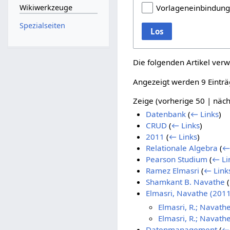
Wikiwerkzeuge
Vorlageneinbindun
Spezialseiten
Los
Die folgenden Artikel verw
Angezeigt werden 9 Einträ
Zeige (
vorherige 50
|
näch
Datenbank
(
← Links
)
CRUD
(
← Links
)
2011
(
← Links
)
Relationale Algebra
(
←
Pearson Studium
(
← Li
Ramez Elmasri
(
← Link
Shamkant B. Navathe
(
Elmasri, Navathe (2011
Elmasri, R.; Navath
Elmasri, R.; Navath
Datenmanagement
(
← 