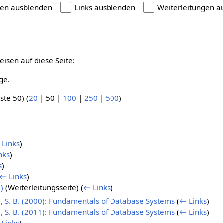
gen ausblenden
Links ausblenden
Weiterleitungen a
eisen auf diese Seite:
ge.
ste 50
) (
20
|
50
|
100
|
250
|
500
)
 Links
)
nks
)
s
)
← Links
)
)
(Weiterleitungsseite)
(
← Links
)
e, S. B. (2000): Fundamentals of Database Systems
(
← Links
)
e, S. B. (2011): Fundamentals of Database Systems
(
← Links
)
Links
)