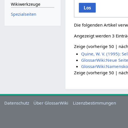
Wikiwerkzeuge
Los
Spezialseiten
Die folgenden Artikel verw
Angezeigt werden 3 Einträ
Zeige (
vorherige 50
|
näch
Quine, W. V. (1995): Se
GlossarWiki:Neue Seit
GlossarWiki:Namensko
Zeige (
vorherige 50
|
näch
Datenschutz
Über GlossarWiki
Lizenzbestimmungen