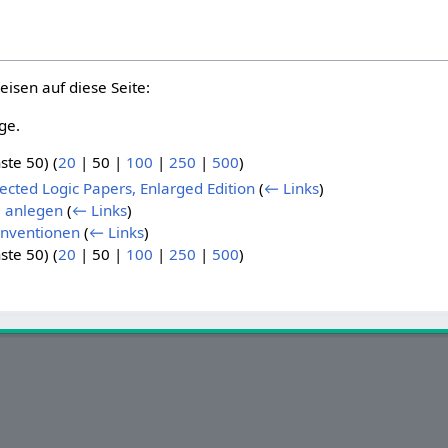
eisen auf diese Seite:
ge.
ste 50
) (
20
|
50
|
100
|
250
|
500
)
lected Logic Papers, Enlarged Edition
(
← Links
)
e anlegen
(
← Links
)
nventionen
(
← Links
)
ste 50
) (
20
|
50
|
100
|
250
|
500
)