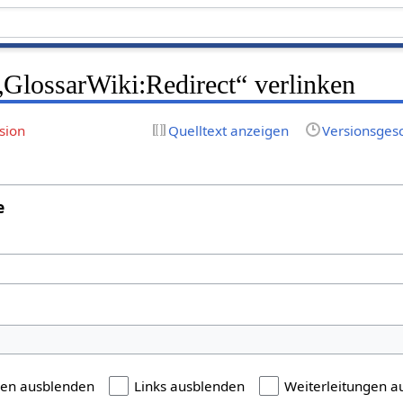
 „GlossarWiki:Redirect“ verlinken
sion
Quelltext anzeigen
Versionsges
e
gen ausblenden
Links ausblenden
Weiterleitungen a