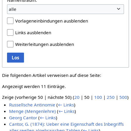
alle
Vorlageneinbindungen ausblenden
Links ausblenden
Weiterleitungen ausblenden
Los
Die folgenden Artikel verweisen auf diese Seite:
Angezeigt werden 11 Einträge.
Zeige (
vorherige 50
|
nächste 50
) (
20
|
50
|
100
|
250
|
500
)
Russellsche Antinomie
(
← Links
)
Menge (Mengenlehre)
(
← Links
)
Georg Cantor
(
← Links
)
Cantor, G. (1874): Ueber eine Eigenschaft des Inbegriffs
aller reellen algebraischen Zahlen
(
← Links
)