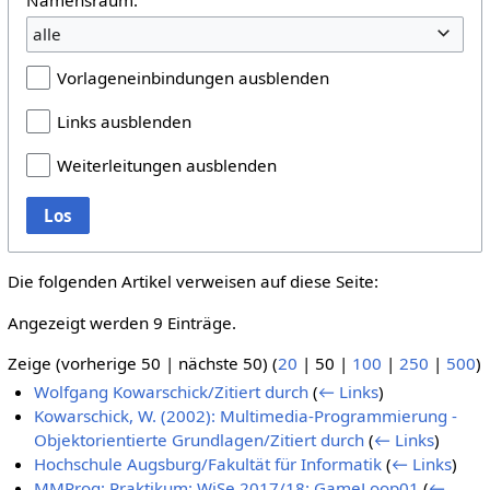
alle
Vorlageneinbindungen ausblenden
Links ausblenden
Weiterleitungen ausblenden
Los
Die folgenden Artikel verweisen auf diese Seite:
Angezeigt werden 9 Einträge.
Zeige (
vorherige 50
|
nächste 50
) (
20
|
50
|
100
|
250
|
500
)
Wolfgang Kowarschick/Zitiert durch
(
← Links
)
Kowarschick, W. (2002): Multimedia-Programmierung -
Objektorientierte Grundlagen/Zitiert durch
(
← Links
)
Hochschule Augsburg/Fakultät für Informatik
(
← Links
)
MMProg: Praktikum: WiSe 2017/18: GameLoop01
(
←