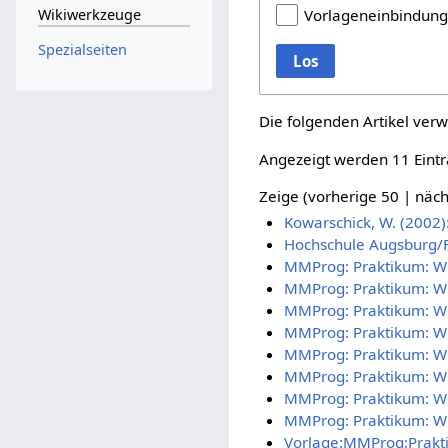
Wikiwerkzeuge
Vorlageneinbindun
Spezialseiten
Los
Die folgenden Artikel verw
Angezeigt werden 11 Eintr
Zeige (
vorherige 50
|
näch
Kowarschick, W. (2002)
Hochschule Augsburg/Fa
MMProg: Praktikum: W
MMProg: Praktikum: W
MMProg: Praktikum: Wi
MMProg: Praktikum: Wi
MMProg: Praktikum: Wi
MMProg: Praktikum: Wi
MMProg: Praktikum: Wi
MMProg: Praktikum: Wi
Vorlage:MMProg:Prakt