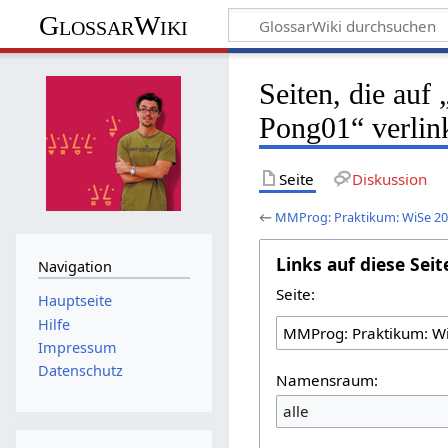
GlossarWiki
Seiten, die au
Pong01“ verlin
Seite
Diskussion
←
MMProg: Praktikum: WiSe 20
Links auf diese Seit
Navigation
Seite:
Hauptseite
Hilfe
Impressum
Datenschutz
Namensraum:
alle