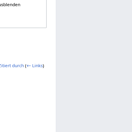
usblenden
tiert durch
(
← Links
)