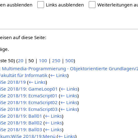
gen ausblenden
Links ausblenden
Weiterleitungen a
eisen auf diese Seite:
äge.
ste 50
) (
20
|
50
|
100
|
250
|
500
)
: Multimedia-Programmierung - Objektorientierte Grundlagen/Zi
kultät für Informatik
(
← Links
)
iSe 2018/19
(
← Links
)
iSe 2018/19: GameLoop01
(
← Links
)
Se 2018/19: EcmaScript01
(
← Links
)
Se 2018/19: EcmaScript02
(
← Links
)
Se 2018/19: EcmaScript03
(
← Links
)
Se 2018/19: Ball01
(
← Links
)
Se 2018/19: Ball02
(
← Links
)
Se 2018/19: Ball03
(
← Links
)
ikum:WiSe 2018/19:Menü
(
← Links
)