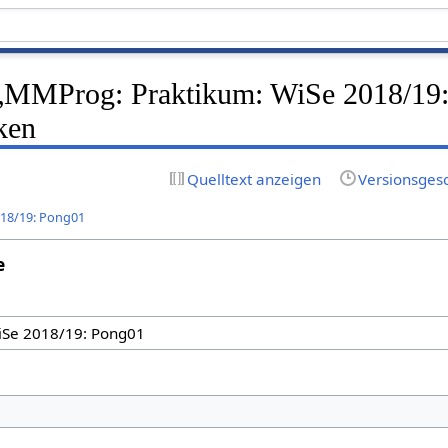
f „MMProg: Praktikum: WiSe 2018/19
ken
Quelltext anzeigen
Versionsges
18/19: Pong01
e