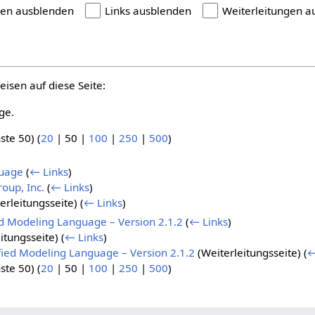
gen ausblenden
Links ausblenden
Weiterleitungen a
eisen auf diese Seite:
ge.
ste 50
) (
20
|
50
|
100
|
250
|
500
)
guage
(
← Links
)
oup, Inc.
(
← Links
)
erleitungsseite)
(
← Links
)
d Modeling Language – Version 2.1.2
(
← Links
)
itungsseite)
(
← Links
)
ed Modeling Language – Version 2.1.2
(Weiterleitungsseite)
(
←
ste 50
) (
20
|
50
|
100
|
250
|
500
)