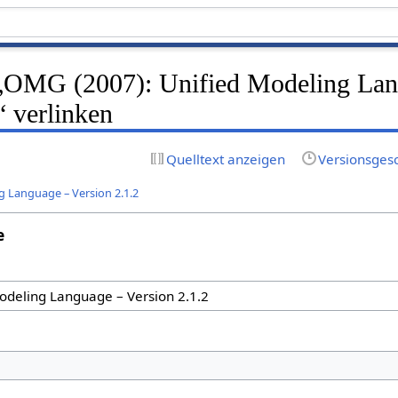
f „OMG (2007): Unified Modeling La
“ verlinken
Quelltext anzeigen
Versionsges
g Language – Version 2.1.2
e