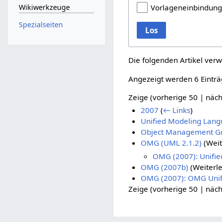
Wikiwerkzeuge
Vorlageneinbindun
Spezialseiten
Los
Die folgenden Artikel verw
Angezeigt werden 6 Einträ
Zeige (
vorherige 50
|
näch
2007
(
← Links
)
Unified Modeling Lan
Object Management Gr
OMG (UML 2.1.2)
(Weit
OMG (2007): Unifie
OMG (2007b)
(Weiterle
OMG (2007): OMG Unifi
Zeige (
vorherige 50
|
näch