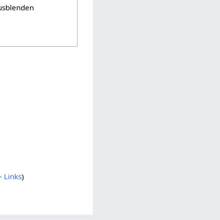
usblenden
 Links
)