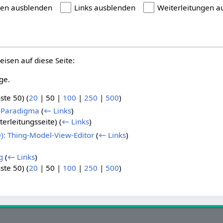
gen ausblenden
Links ausblenden
Weiterleitungen a
eisen auf diese Seite:
ge.
ste 50
) (
20
|
50
|
100
|
250
|
500
)
r-Paradigma
(
← Links
)
terleitungsseite)
(
← Links
)
): Thing-Model-View-Editor
(
← Links
)
g
(
← Links
)
ste 50
) (
20
|
50
|
100
|
250
|
500
)