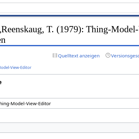
f „Reenskaug, T. (1979): Thing-Model
en
Quelltext anzeigen
Versionsges
Model-View-Editor
e