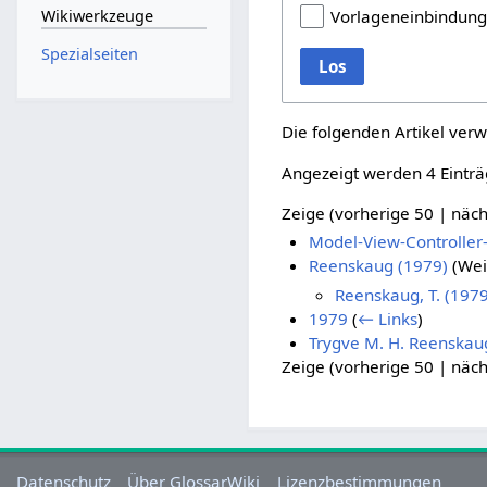
Wikiwerkzeuge
Vorlageneinbindun
Spezialseiten
Los
Die folgenden Artikel verw
Angezeigt werden 4 Einträ
Zeige (
vorherige 50
|
näch
Model-View-Controlle
Reenskaug (1979)
(Wei
Reenskaug, T. (1979
1979
(
← Links
)
Trygve M. H. Reenskau
Zeige (
vorherige 50
|
näch
Datenschutz
Über GlossarWiki
Lizenzbestimmungen