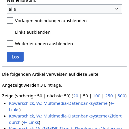
alle
Vorlageneinbindungen ausblenden
Links ausblenden
Weiterleitungen ausblenden
Los
Die folgenden Artikel verweisen auf diese Seite:
Angezeigt werden 3 Einträge.
Zeige (
vorherige 50
|
nächste 50
) (
20
|
50
|
100
|
250
|
500
)
Kowarschick, W.: Multimedia-Datenbanksysteme
(
←
Links
)
Kowarschick, W.: Multimedia-Datenbanksysteme/Zitiert
durch
(
← Links
)
Kowarschick, W. (MMDB-Skript): Skriptum zur Vorlesung