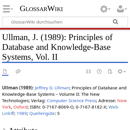
GlossarWiki
Ullman, J. (1989): Principles of
Database and Knowledge-Base
Systems, Vol. II
Ullman (1989)
:
Jeffrey D. Ullman
; Principles of Database and
Knowledge-Base Systems – Volume II: The New
Technologies; Verlag:
Computer Science Press
; Adresse:
New
York
,
Oxford
; ISBN: 0-7167-8069-O, 0-7167-8182-X;
Web-
Link
;
1989
;
Quellengüte
: 5