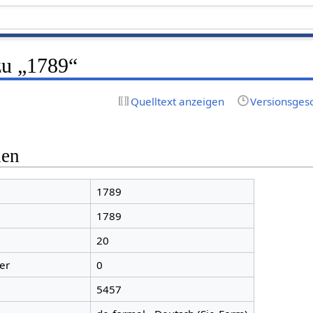
zu „1789“
Quelltext anzeigen
Versionsges
nen
1789
1789
20
er
0
5457