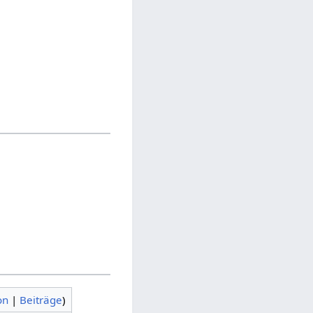
on
|
Beiträge
)