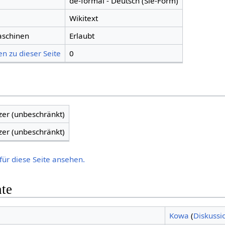
de-formal - Deutsch (Sie-Form)
Wikitext
aschinen
Erlaubt
n zu dieser Seite
0
zer (unbeschränkt)
zer (unbeschränkt)
für diese Seite ansehen.
hte
Kowa
(
Diskussi