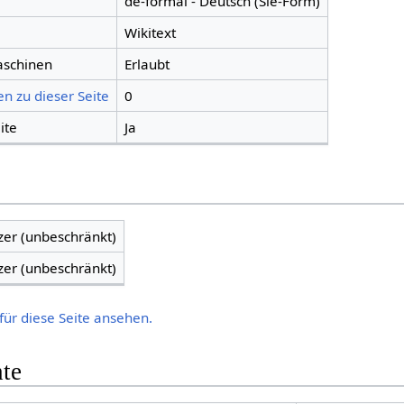
de-formal - Deutsch (Sie-Form)
Wikitext
aschinen
Erlaubt
n zu dieser Seite
0
ite
Ja
zer (unbeschränkt)
zer (unbeschränkt)
für diese Seite ansehen.
hte