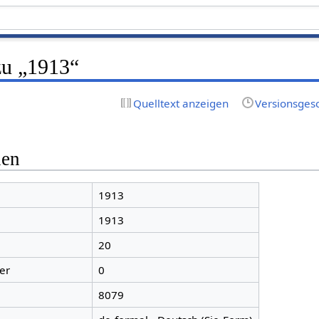
zu „1913“
Quelltext anzeigen
Versionsges
nen
1913
1913
20
er
0
8079