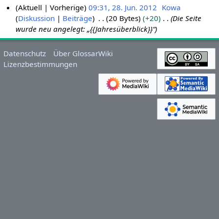
Aktuell
Vorherige
09:31, 28. Jun. 2012
Kowa
Diskussion
Beiträge
20 Bytes
+20
Die Seite
2
wurde neu angelegt: „{{Jahresüberblick}}“
8
.
J
Datenschutz
Über GlossarWiki
u
Lizenzbestimmungen
n
i
2
0
1
2