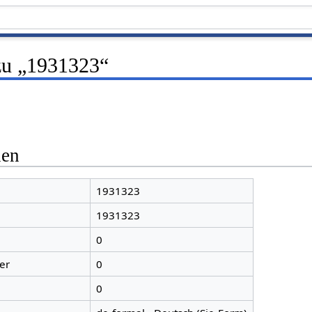
zu „1931323“
nen
1931323
1931323
0
er
0
0