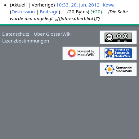
Aktuell
Vorherige
10:33, 28. Jun. 2012
Kowa
Diskussion
Beiträge
20 Bytes
+20
Die Seite
2
wurde neu angelegt: „{{Jahresüberblick}}“
8
.
J
Datenschutz
Über GlossarWiki
u
Lizenzbestimmungen
n
i
2
0
1
2