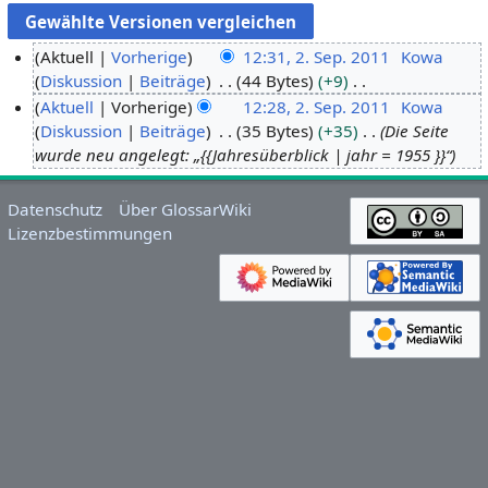
Aktuell
Vorherige
12:31, 2. Sep. 2011
Kowa
Diskussion
Beiträge
44 Bytes
+9
2
K
Aktuell
Vorherige
12:28, 2. Sep. 2011
Kowa
.
e
Diskussion
Beiträge
35 Bytes
+35
Die Seite
S
i
wurde neu angelegt: „{{Jahresüberblick | jahr = 1955 }}“
e
n
p
e
t
Datenschutz
Über GlossarWiki
B
e
Lizenzbestimmungen
e
m
a
b
r
e
b
r
e
2
i
0
t
1
u
1
n
g
s