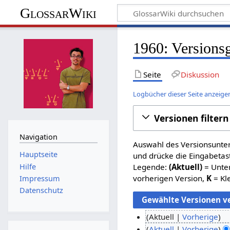
GlossarWiki
1960: Versions
Seite
Diskussion
Logbücher dieser Seite anzeige
Versionen filtern
Navigation
Auswahl des Versionsunter
Hauptseite
und drücke die Eingabetas
Hilfe
Legende:
(Aktuell)
= Unter
vorherigen Version,
K
= Kl
Impressum
Datenschutz
Aktuell
Vorherige
K
1
Aktuell
Vorherige