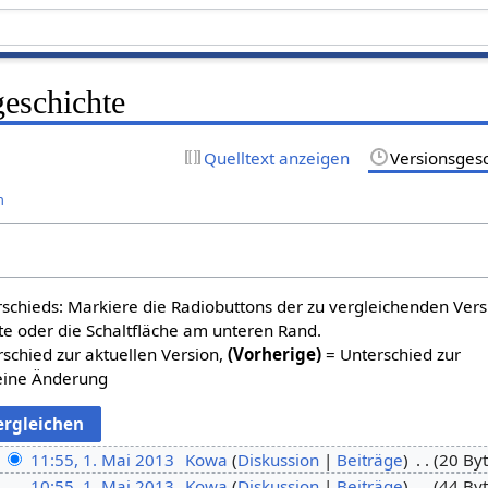
geschichte
Quelltext anzeigen
Versionsges
n
schieds: Markiere die Radiobuttons der zu vergleichenden Ver
te oder die Schaltfläche am unteren Rand.
schied zur aktuellen Version,
(Vorherige)
= Unterschied zur
eine Änderung
11:55, 1. Mai 2013
Kowa
Diskussion
Beiträge
20 By
10:55, 1. Mai 2013
Kowa
Diskussion
Beiträge
44 By