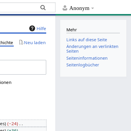
Anonym
Hilfe
Mehr
Links auf diese Seite
chichte
Neu laden
Änderungen an verlinkten
Seiten
Seiten­­informationen
Seitenlogbücher
sionen
tes
−24
tes
+36