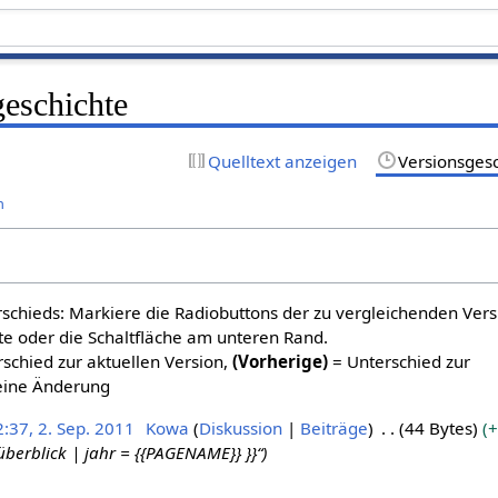
geschichte
Quelltext anzeigen
Versionsges
n
schieds: Markiere die Radiobuttons der zu vergleichenden Ver
te oder die Schaltfläche am unteren Rand.
schied zur aktuellen Version,
(Vorherige)
= Unterschied zur
eine Änderung
:37, 2. Sep. 2011
Kowa
Diskussion
Beiträge
44 Bytes
+
überblick | jahr = {{PAGENAME}} }}“