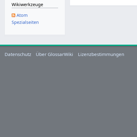
S
Wikiwerkzeuge
e
Atom
p
Spezialseiten
t
e
m
b
e
Datenschutz
Über GlossarWiki
Lizenzbestimmungen
r
2
0
1
1