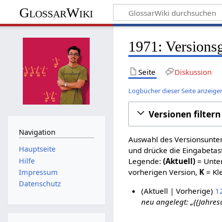
GlossarWiki
1971: Versions
Seite
Diskussion
Logbücher dieser Seite anzeige
Versionen filtern
Navigation
Auswahl des Versionsunter
Hauptseite
und drücke die Eingabetas
Hilfe
Legende:
(Aktuell)
= Unter
vorherigen Version,
K
= Kl
Impressum
Datenschutz
Aktuell
Vorherige
12
neu angelegt: „{{Jahres
2
.