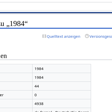
zu „1984“
Quelltext anzeigen
Versionsges
nen
1984
1984
44
er
0
4938