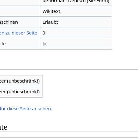
de-formal - Deutsch (Sie-Form)
Wikitext
aschinen
Erlaubt
n zu dieser Seite
0
ite
Ja
zer (unbeschränkt)
zer (unbeschränkt)
für diese Seite ansehen.
hte