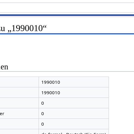
zu „1990010“
nen
1990010
1990010
0
er
0
0