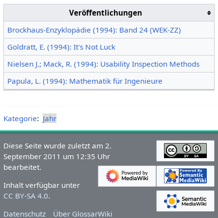
Veröffentlichungen
Brockhaus-Enzyklopädie (1994): Band 24 (WEK-ZZ)
Goldratt, E. (1994): It's Not Luck
Nielsen J.; Mack, R. (1994): Usability Inspection Methods
Papula, L. (1994): Mathematik für Ingenieure
Kategorie
:
Jahr
Diese Seite wurde zuletzt am 2.
September 2011 um 12:35 Uhr
bearbeitet.
Inhalt verfügbar unter
CC BY-SA 4.0
.
Datenschutz
Über GlossarWiki