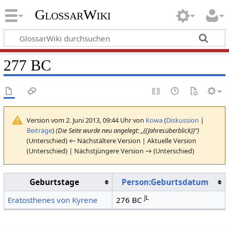
GlossarWiki
277 BC
Version vom 2. Juni 2013, 09:44 Uhr von
Kowa
(
Diskussion
|
Beiträge
)
(Die Seite wurde neu angelegt: „{{Jahresüberblick}}“)
(Unterschied) ← Nächstältere Version | Aktuelle Version
(Unterschied) | Nächstjüngere Version → (Unterschied)
Geburtstage
Person:Geburtsdatum
JL
Eratosthenes von Kyrene
276 BC