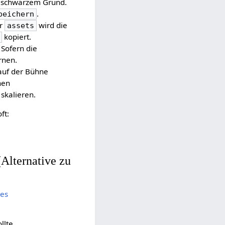
uf schwarzem Grund.
.
peichern
er
wird die
assets
kopiert.
: Sofern die
rnen.
auf der Bühne
hen
 skalieren.
ft:
Alternative zu
ues
llte