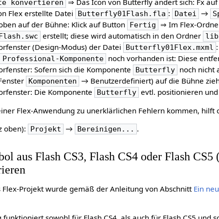
⇒ Das Icon von Butterfly ändert sich: Fx a
te konvertieren
von Flex erstellte Datei
:
→
Butterfly01Flash.fla
Datei
S
s oben auf der Bühne: Klick auf Button
⇒ Im Flex-Ordn
Fertig
erstellt; diese wird automatisch in den Ordner
Flash.swc
lib
torfenster (Design-Modus) der Datei
Butterfly01Flex.mxml
noch vorhanden ist: Diese entfe
 Professional-Komponente
torfenster: Sofern sich die Komponente
noch nicht 
Butterfly
 Fenster
→ Benutzerdefiniert) auf die Bühne zie
Komponenten
itorfenster: Die Komponente
evtl. positionieren und
Butterfly
 einer Flex-Anwendung zu unerklärlichen Fehlern kommen, hilft o
z oben):
→
.
Projekt
Bereinigen...
ol aus Flash CS3, Flash CS4 oder Flash CS5 (
rieren
 Flex-Projekt wurde gemäß der Anleitung von Abschnitt
Ein ne
funktioniert sowohl für Flash CS4, als auch für Flash CS5 und so