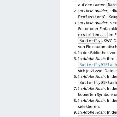
auf den Button
Des
Im
Flash Builder
, Edi
Professional-Kom
Im
Flash Builder
: Ne
Editor oder Einfachk
im F
erstellen...
, SWC-
Butterfly
von Flex automatisc
In der Bibliothek vo
In
Adobe Flash
: Ihre
Butterfly01Flas
sich jetzt zwei Date
In
Adobe Flash
: In d
Butterfly01Flas
In
Adobe Flash
: In d
kopierten Symbole u
In
Adobe Flash
: In d
selektieren.
In
Adobe Flash
: In d