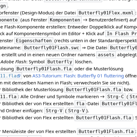
.
ign
torfenster (Design-Modus) der Datei
Butterfly01Flex.mxml
(aus Fenster
→ Benutzerdefiniert) auf
ponente
Komponenten
ue Flash-Komponente erstellen: Entweder Doppelklick auf Kom
lick auf Komponentensymbol im Editor + Klick auf
In Flash P
enster
(rechts unten in der Standardperspek
Eigenschaften
Dateiname:
⇒ Die Datei
Butterfly01Flash.swc
Butterfly
h erstellt und in einen neuen Ordner namens
abgelegt
assets
n
Adobe Flash
: Symbol
löschen.
Butterfly
 Lösung
oder die Musterlösung
Butterfly01Flash.fla
von
AS3-Tutorium: Flash: Butterfly 01 fluttering
öffne
h11.fla
ien mit demselben Namen in Flash; verwechseln Sie sie nicht).
er Bibliothek der Musterlösung
bzw.
Butterfly01Flash.fla
: Alle Ordner und Symbole markieren →
(
h11.fla
Strg-C
St
er Bibliothek der von Flex erstellten
-Datei
fla
Butterfly01F
nd Ordner einfügen:
(
).
Strg-V
Strg-V
er Bibliothek der von Flex erstellten
:
Butterfly01Flash.fla
er Menüleiste der von Flex erstellten
Butterfly01Flash.fla