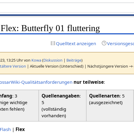
lex: Butterfly 01 fluttering
Quelltext anzeigen
Versionsges
023, 13:25 Uhr von
Kowa
(
Diskussion
|
Beiträge
)
ältere Version
| Aktuelle Version (Unterschied) | Nächstjüngere Version → 
ossarWiki-Qualitätsanforderungen
nur teilweise
:
fang
: 3
Quellenangaben
:
Quellenarten
: 5
inige wichtige
5
(ausgezeichnet)
kten fehlen)
(vollständig
vorhanden)
Flash
|
Flex