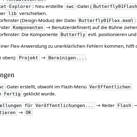
: Neu erstellte
-Datei (
ket-Explorer
swc
Butterfly01Flas
ner
verschieben.
lib
torfenster (Design-Modus) der Datei
Butterfly01Flex.mxml
nster
→ Benutzerdefiniert) auf die Bühne ziehen
Komponenten
itorfenster: Die Komponente
evtl. positionieren und
Butterfly
 einer Flex-Anwendung zu unerklärlichen Fehlern kommen, hilft o
z oben):
→
.
Projekt
Bereinigen...
ungen
-Datei erstellt, obwohl im Flash-Menü
wc
Veröffentlichen
on
geklickt wurde.
Fertig
→ Reiter
ellungen für Veröffentlichungen...
Flash
→
tieren
OK