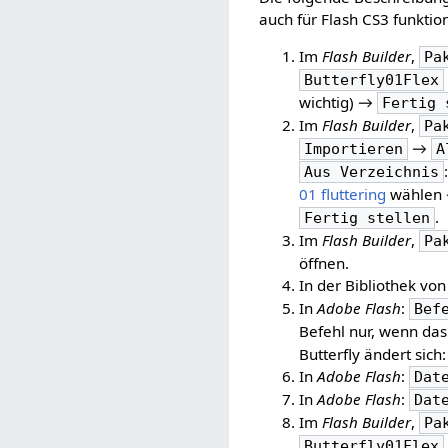
auch für Flash CS3 funktio
Im
Flash Builder
,
Pa
Butterfly01Flex
wichtig) →
Fertig 
Im
Flash Builder
,
Pa
→
Importieren
A
Aus Verzeichnis
01 fluttering
wählen 
.
Fertig stellen
Im
Flash Builder
,
Pa
öffnen.
In der Bibliothek vo
In
Adobe Flash
:
Bef
Befehl nur, wenn das
Butterfly ändert sic
In
Adobe Flash
:
Dat
In
Adobe Flash
:
Dat
Im
Flash Builder
,
Pa
Butterfly01Flex