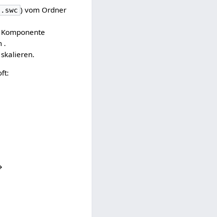
) vom Ordner
h.swc
: Komponente
 .
 skalieren.
ft:
→