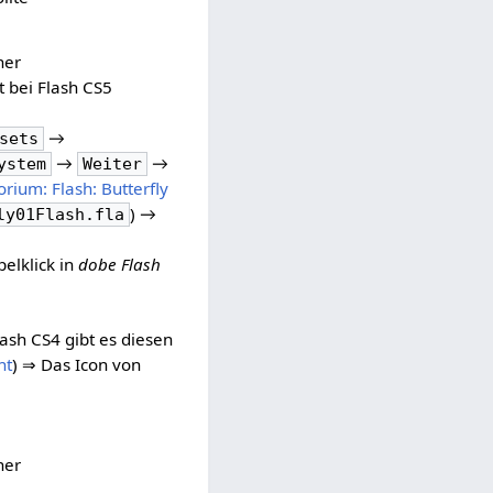
ner
t bei Flash CS5
→
sets
→
→
ystem
Weiter
orium: Flash: Butterfly
) →
ly01Flash.fla
elklick in
dobe Flash
lash CS4 gibt es diesen
ht
) ⇒ Das Icon von
ner