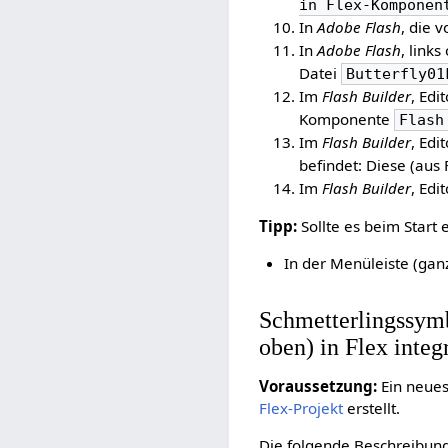
in Flex-Komponen
In
Adobe Flash
, die 
In
Adobe Flash
, link
Datei
Butterfly01
Im
Flash Builder
, Edi
Komponente
Flash
Im
Flash Builder
, Edi
befindet: Diese (aus
Im
Flash Builder
, Ed
Tipp:
Sollte es beim Start
In der Menüleiste (gan
Schmetterlingssymb
oben) in Flex integ
Voraussetzung:
Ein neues
Flex-Projekt
erstellt.
Die folgende Beschreibung 