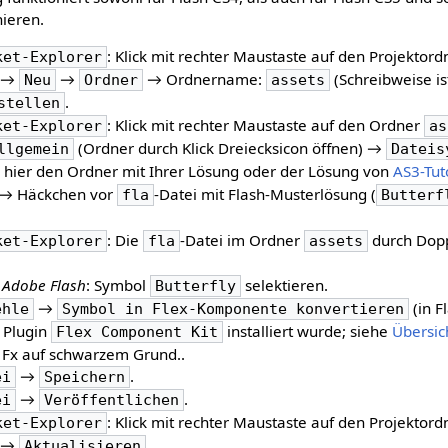
nieren.
: Klick mit rechter Maustaste auf den Projektord
ket-Explorer
→
→
→ Ordnername:
(Schreibweise is
Neu
Ordner
assets
.
stellen
: Klick mit rechter Maustaste auf den Ordner
ket-Explorer
as
(Ordner durch Klick Dreiecksicon öffnen) →
llgemein
Dateis
: hier den Ordner mit Ihrer Lösung oder der Lösung von
AS3-Tut
→ Häckchen vor
-Datei mit Flash-Musterlösung (
fla
Butterf
: Die
-Datei im Ordner
durch Dopp
ket-Explorer
fla
assets
n
Adobe Flash
: Symbol
selektieren.
Butterfly
→
(in F
ehle
Symbol in Flex-Komponente konvertieren
 Plugin
installiert wurde; siehe
Übersic
Flex Component Kit
h: Fx auf schwarzem Grund..
→
.
ei
Speichern
→
.
ei
Veröffentlichen
: Klick mit rechter Maustaste auf den Projektord
ket-Explorer
→
.
Aktualisieren