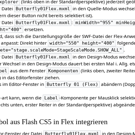
(links oben in der Standardperspektive) jederzeit geö
xplorer
r Datei
in den Quelle-Modus wechseln
Butterfly01Flex.mxml
rn dieser Button nicht bereits selektiert ist).
r Datei
:
Butterfly01Flex.mxml
minWidth="955" minHei
ersetzen.
ght="400"
, dass sich die Darstellungsgröße der SWF-Datei der Flex-An
anpasst: Direkt hinter
folgende
width="550" height="400"
.
lete="stage.scaleMode=StageScaleMode.SHOW_ALL"
r Datei
in den Design-Modus wechseln
Butterfly01Flex.mxml
er Wechsel in den Design-Modus dauert bei ersten Mal i. Allg. et
aus dem Fenster
(links oben, zweiter Reite
bel
Komponenten
 in das Editorfenster ziehen.
s im Editor-Fenster in
abändern (Doppe
Butterfly 01 (Flex)
 -art kann, wenn die
-Komponente per Mausklick selekti
Label
echts unten, erster Reiter in der Standardperspektive) abgeänd
ol aus Flash CS5 in Flex integrieren
tor-Fenster der Datei
in den Design-M
Butterfly01Flex.mxml