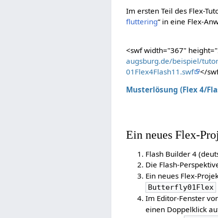
Im ersten Teil des Flex-Tu
fluttering
“ in eine Flex-A
<swf width="367" height=
augsburg.de/beispiel/tutor
01Flex4Flash11.swf
</sw
Musterlösung (Flex 4/Fla
Ein neues Flex-Pro
Flash Builder 4 (deut
Die Flash-Perspektiv
Ein neues Flex-Proje
Butterfly01Flex
Im Editor-Fenster von
einen Doppelklick a