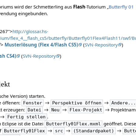
toriums wird der Schmetterling aus
Flash
-Tutorium „
Butterfly 01
nwendung eingebunden.
"267">
http://glossar.hs-
ium/flex_4__flash_cs5/butterfly/Butterfly01Flex4Flash11/swf/Bu
f>
Musterlösung (Flex 4/Flash CS5)
(
SVN-Repository
)
sh CS4)
(
SVN-Repository
)
jekt
sche Version) starten.
e öffenen:
→
→
Fenster
Perspektive öffnen
Andere..
kt erzeugen:
→
→
→ Projektnam
Datei
Neu
Flex-Projekt
→
.
Fertig stellen
 Eclipse ist die Datei
geöffnet. Dies
Butterfly01Flex.mxml
uf
→
→
→
Butterfly01Flex
src
(Standardpaket)
Butt