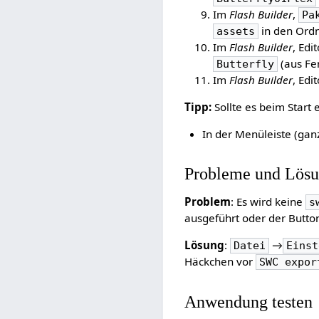
Im
Flash Builder
,
Pa
in den Ord
assets
Im
Flash Builder
, Edi
(aus Fe
Butterfly
Im
Flash Builder
, Ed
Tipp:
Sollte es beim Start
In der Menüleiste (gan
Probleme und Lös
Problem
: Es wird keine
s
ausgeführt oder der Butt
Lösung
:
→
Datei
Einst
Häckchen vor
SWC expor
Anwendung testen