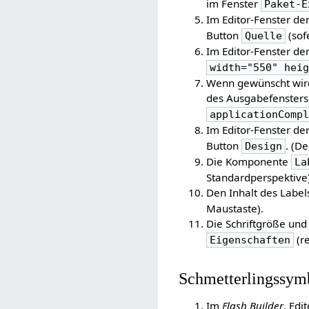
im Fenster
Paket-E
Im Editor-Fenster de
Button
(sofe
Quelle
Im Editor-Fenster de
width="550" hei
Wenn gewünscht wird
des Ausgabefensters 
applicationComp
Im Editor-Fenster de
Button
. (D
Design
Die Komponente
La
Standardperspektive)
Den Inhalt des Label
Maustaste).
Die Schriftgröße und
(r
Eigenschaften
Schmetterlingssymb
Im
Flash Builder
, Edi