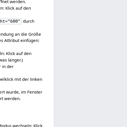
ffnet werden.
: Klick auf den
durch
ght="600"
wendung an die Größe
s Attribut einfügen:
: Klick auf den
was länger.)
r in der
lklick mit der linken
ert wurde, im Fenster
ert werden.
odus wechseln: Klick