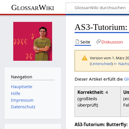
GlossarWiki
AS3-Tutorium: F
Seite
Diskussion
Version vom 1. März 2
(
Unterschied
)
← Nächst
Navigation
Dieser Artikel erfüllt die
Gl
Hauptseite
Korrektheit
: 4
Um
Hilfe
(großteils
(e
Impressum
überprüft)
Fa
Datenschutz
AS3-Tutorium: Butterfly: