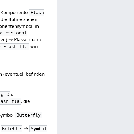
: Komponente
Flash
 die Bühne ziehen.
ponentensymbol im
rofessional
tive) → Klassenname:
wird
01Flash.fla
.
n (eventuell befinden
).
rg-C
, die
lash.fla
 Symbol
Butterfly
:
→
Befehle
Symbol