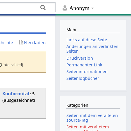
Anonym
Mehr
Links auf diese Seite
chichte
Neu laden
Änderungen an verlinkten
Seiten
Druckversion
(Unterschied)
Permanenter Link
Seiten­­informationen
Seitenlogbücher
Konformität
: 5
(ausgezeichnet)
Kategorien
Seiten mit dem veralteten
source-Tag
Seiten mit veraltetem