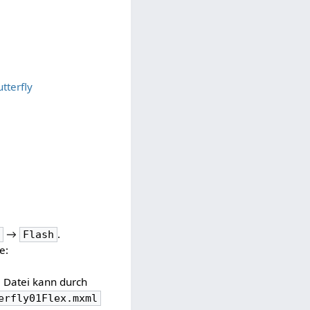
tterfly
→
.
.
Flash
e:
e Datei kann durch
erfly01Flex.mxml