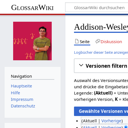
GlossarWiki
Addison-Wesley
Seite
Diskussion
Logbücher dieser Seite anzeige
Versionen filtern
Navigation
Auswahl des Versionsunter
Hauptseite
und drücke die Eingabetas
Hilfe
Legende:
(Aktuell)
= Unter
vorherigen Version,
K
= Kl
Impressum
Datenschutz
Aktuell
Vorherige
K
3
Aktuell
Vorherige