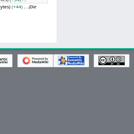
ytes
+44
Die