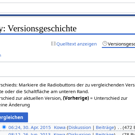
: Versionsgeschichte
Quelltext anzeigen
Versionsges
n
schieds: Markiere die Radiobuttons der zu vergleichenden Ver
te oder die Schaltfläche am unteren Rand.
schied zur aktuellen Version,
(Vorherige)
= Unterschied zur
eine Änderung
06:24, 30. Apr. 2015
Kowa
Diskussion
Beiträge
472 
08:12, 26. Jun. 2013
Kowa
Diskussion
Beiträge
78 B