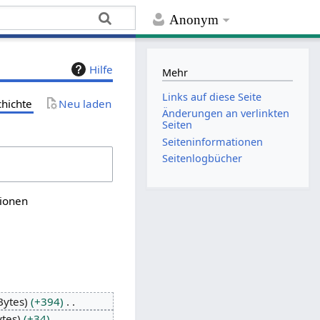
Anonym
Hilfe
Mehr
Links auf diese Seite
chichte
Neu laden
Änderungen an verlinkten
Seiten
Seiten­­informationen
Seitenlogbücher
sionen
Bytes
+394
ytes
+34