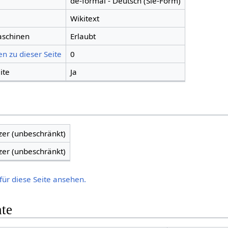
de-formal - Deutsch (Sie-Form)
Wikitext
aschinen
Erlaubt
n zu dieser Seite
0
ite
Ja
zer (unbeschränkt)
zer (unbeschränkt)
für diese Seite ansehen.
hte