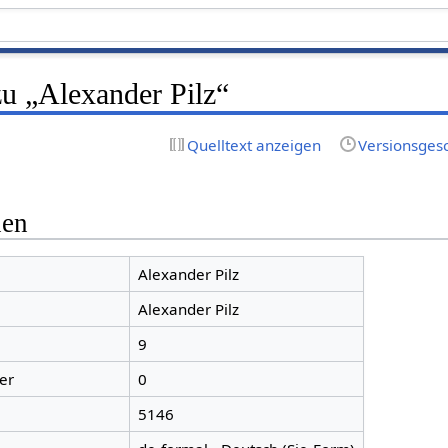
zu „Alexander Pilz“
Quelltext anzeigen
Versionsges
nen
Alexander Pilz
Alexander Pilz
9
er
0
5146