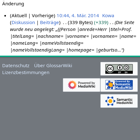
Änderung
Aktuell
Vorherige
10:44, 4. Mär. 2014
Kowa
Diskussion
Beiträge
339 Bytes
+339
Die Seite
4
wurde neu angelegt: „{{Person |anrede=Herr |titel=Prof.
.
|titelLang= |nachname= |vorname= |vornamen= |name=
M
|nameLang= |nameVollstaendig=
ä
|nameVollstaendigLang= |homepage= |geburtso…“
r
z
Datenschutz
Über GlossarWiki
2
Lizenzbestimmungen
0
1
4