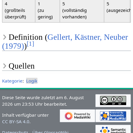
4
1
5
5
(großteils
(zu
(vollständig
(ausgezeich
überprüft)
gering)
vorhanden)
Definition (
Gellert, Kästner, Neuber
[
1
]
(1979)
)
Quellen
Kategorie
:
Logik
Diese Seite wurde zuletzt am 6. August
2026 um 23:53 Uhr bearbeitet.
Inhalt verfügbar unter
CC BY-SA 4.0
.
Datenschutz
Über GlossarWiki