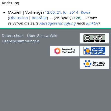
Änderung
Aktuell
Vorherige
12:00, 21. Jul. 2014
Kowa
Diskussion
Beiträge
26 Bytes
+26
Kowa
2
verschob die Seite
Aussageverknüpfung
nach
Junktor
1
.
J
Datenschutz
Über GlossarWiki
u
Lizenzbestimmungen
l
i
2
0
1
4