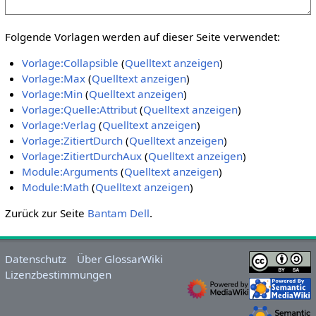
Folgende Vorlagen werden auf dieser Seite verwendet:
Vorlage:Collapsible
(
Quelltext anzeigen
)
Vorlage:Max
(
Quelltext anzeigen
)
Vorlage:Min
(
Quelltext anzeigen
)
Vorlage:Quelle:Attribut
(
Quelltext anzeigen
)
Vorlage:Verlag
(
Quelltext anzeigen
)
Vorlage:ZitiertDurch
(
Quelltext anzeigen
)
Vorlage:ZitiertDurchAux
(
Quelltext anzeigen
)
Module:Arguments
(
Quelltext anzeigen
)
Module:Math
(
Quelltext anzeigen
)
Zurück zur Seite
Bantam Dell
.
Datenschutz
Über GlossarWiki
Lizenzbestimmungen