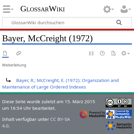
GlossarWiki
Bayer, McCreight (1972)
Weiterleitung
Weiterleitung nach:
Bayer, R.; McCreight, E. (1972): Organization and
Maintenance of Large Ordered Indexes
Diese Seite wurde zuletzt am 15. März 2015
um 16:54 Uhr bearbeitet.
Inhalt verfügbar unter
CC BY-SA
4.0
.