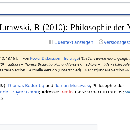
 Murawski, R (2010): Philosophie der
Quelltext anzeigen
Versionsges
013, 13:16 Uhr von
Kowa
(
Diskussion
|
Beiträge
)
(Die Seite wurde neu angelegt: 
0) | authors = Thomas Bedürftig, Roman Murawski | editors = | title = Philosoph
ältere Version | Aktuelle Version (Unterschied) | Nächstjüngere Version →
10)
:
Thomas Bedürftig
und
Roman Murawski
; Philosophie der
r de Gruyter GmbH
; Adresse:
Berlin
; ISBN: 978-3110190939;
W
 5