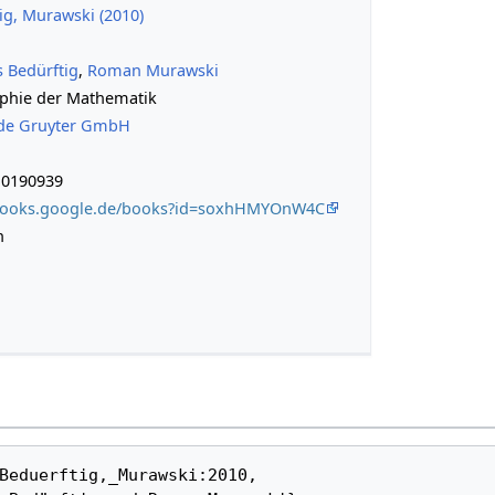
ig, Murawski (2010)
 Bedürftig
,
Roman Murawski
ophie der Mathematik
 de Gruyter GmbH
10190939
/books.google.de/books?id=soxhHMYOnW4C
h