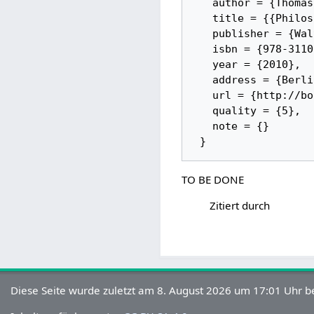
   author = {Thomas Bedürftig and Roman Murawski}, 

   title = {{Philosophie der Mathematik}}, 

   publisher = {Walter de Gruyter GmbH}, 

   isbn = {978-3110190939}, 

   year = {2010}, 

   address = {Berlin}, 

   url = {http://books.google.de/books?id=soxhHMYOnW4C}, 

   quality = {5}, 

   note = {}

TO BE DONE
Zitiert durch
Diese Seite wurde zuletzt am 8. August 2026 um 17:01 Uhr be