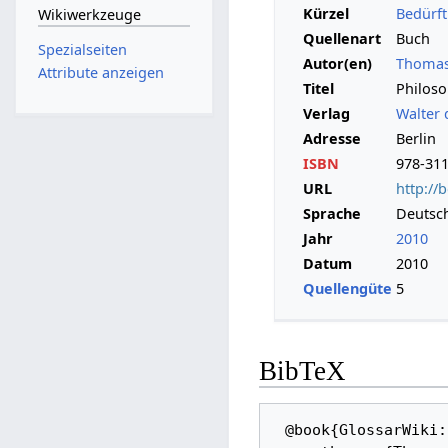
Kürzel
Bedürft
Wikiwerkzeuge
Quellenart
Buch
Spezialseiten
Autor(en)
Thomas
Attribute anzeigen
Titel
Philos
Verlag
Walter
Adresse
Berlin
ISBN
978-31
URL
http:/
Sprache
Deutsc
Jahr
2010
Datum
2010
Quellengüte
5
BibTeX
 @book{GlossarWiki:Beduerftig,_Murawski:2010, 
