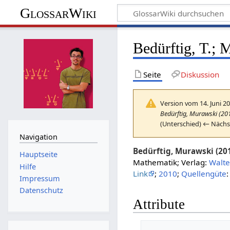
GlossarWiki
Bedürftig, T.;
Seite
Diskussion
Version vom 14. Juni 2
Bedürftig, Murawski (201
(Unterschied) ← Nächst
Navigation
Bedürftig, Murawski (20
Hauptseite
Mathematik; Verlag:
Walte
Hilfe
Link
;
2010
;
Quellengüte
:
Impressum
Datenschutz
Attribute