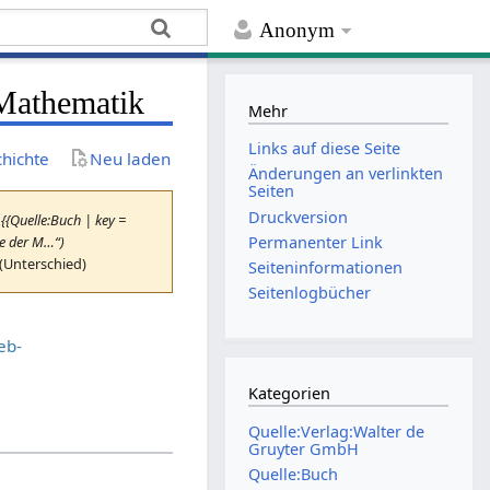
Anonym
 Mathematik
Mehr
Links auf diese Seite
chichte
Neu laden
Änderungen an verlinkten
Seiten
Druckversion
„{{Quelle:Buch | key =
ie der M…“)
Permanenter Link
 (Unterschied)
Seiten­­informationen
Seitenlogbücher
eb-
Kategorien
Quelle:Verlag:Walter de
Gruyter GmbH
Quelle:Buch