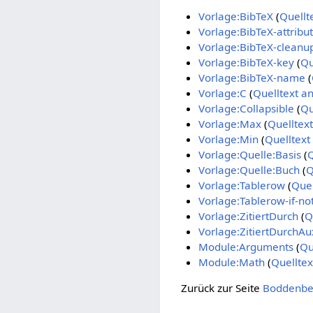
Vorlage:BibTeX
(
Quellt
Vorlage:BibTeX-attribu
Vorlage:BibTeX-cleanu
Vorlage:BibTeX-key
(
Qu
Vorlage:BibTeX-name
(
Vorlage:C
(
Quelltext a
Vorlage:Collapsible
(
Qu
Vorlage:Max
(
Quelltex
Vorlage:Min
(
Quelltext
Vorlage:Quelle:Basis
(
Q
Vorlage:Quelle:Buch
(
Q
Vorlage:Tablerow
(
Quel
Vorlage:Tablerow-if-no
Vorlage:ZitiertDurch
(
Q
Vorlage:ZitiertDurchAu
Module:Arguments
(
Qu
Module:Math
(
Quelltex
Zurück zur Seite
Boddenber