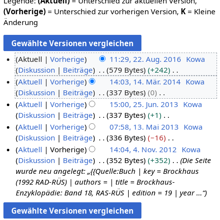
Legende:
(Aktuell)
= Unterschied zur aktuellen Version,
(Vorherige)
= Unterschied zur vorherigen Version,
K
= Kleine
Änderung
Aktuell
Vorherige
11:29, 22. Aug. 2016
Kowa
Diskussion
Beiträge
579 Bytes
+242
2
K
Aktuell
Vorherige
14:03, 14. Mär. 2014
Kowa
2
e
Diskussion
Beiträge
337 Bytes
0
.
1
i
K
Aktuell
Vorherige
15:00, 25. Jun. 2013
Kowa
A
4
n
e
Diskussion
Beiträge
337 Bytes
+1
u
.
2
e
i
K
Aktuell
Vorherige
07:58, 13. Mai 2013
Kowa
g
M
5
B
n
e
Diskussion
Beiträge
336 Bytes
−16
u
ä
.
1
e
e
i
K
Aktuell
Vorherige
14:04, 4. Nov. 2012
Kowa
s
r
J
3
a
B
n
e
Diskussion
Beiträge
352 Bytes
+352
Die Seite
t
z
u
.
4
r
e
e
i
wurde neu angelegt: „{{Quelle:Buch | key = Brockhaus
2
2
n
M
.
b
a
B
n
(1992 RAD-RÜS) | authors = | title = Brockhaus-
0
0
i
a
N
e
r
e
e
Enzyklopädie: Band 18, RAS-RÜS | edition = 19 | year …“
1
1
2
i
o
i
b
a
B
6
4
0
2
v
t
e
r
e
1
0
e