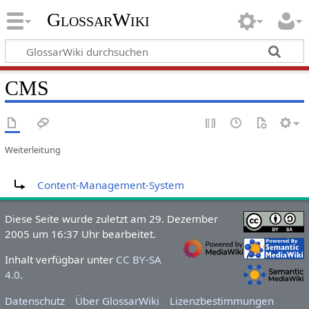
GlossarWiki
CMS
Weiterleitung
Weiterleitung nach:
Content-Management-System
Diese Seite wurde zuletzt am 29. Dezember
2005 um 16:37 Uhr bearbeitet.
Inhalt verfügbar unter
CC BY-SA
4.0
.
Datenschutz
Über GlossarWiki
Lizenzbestimmungen