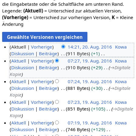
die Eingabetaste oder die Schaltfläche am unteren Rand.
Legende:
(Aktuell)
= Unterschied zur aktuellen Version,
(Vorherige)
= Unterschied zur vorherigen Version,
K
= Kleine
Änderung
Aktuell
Vorherige
14:21, 20. Aug. 2016
Kowa
Diskussion
Beiträge
911 Bytes
+1
2
K
Aktuell
Vorherige
07:27, 19. Aug. 2016
Kowa
0
e
Diskussion
Beiträge
910 Bytes
+29
→
Digitale
.
1
i
Kopie
A
9
n
Aktuell
Vorherige
07:24, 19. Aug. 2016
Kowa
u
.
e
Diskussion
Beiträge
881 Bytes
+30
→
Digitale
g
A
B
Kopie
u
u
e
Aktuell
Vorherige
07:23, 19. Aug. 2016
Kowa
s
g
a
Diskussion
Beiträge
851 Bytes
+105
→
Digitale
t
u
r
Kopie
2
s
b
Aktuell
Vorherige
07:19, 19. Aug. 2016
Kowa
0
t
e
Diskussion
Beiträge
746 Bytes
+129
1
2
i
K