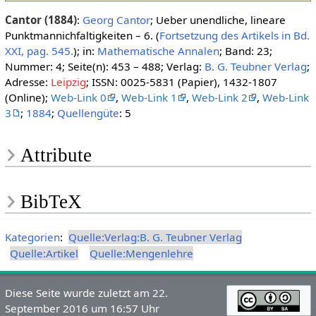
Cantor (1884)
:
Georg Cantor
; Ueber unendliche, lineare
Punktmannichfaltigkeiten – 6. (
Fortsetzung des Artikels in Bd.
XXI, pag. 545.
); in:
Mathematische Annalen
; Band: 23;
Nummer: 4; Seite(n): 453 – 488; Verlag:
B. G. Teubner Verlag
;
Adresse:
Leipzig
; ISSN: 0025-5831 (Papier), 1432-1807
(Online);
Web-Link 0
,
Web-Link 1
,
Web-Link 2
,
Web-Link
3
;
1884
;
Quellengüte
: 5
Attribute
BibTeX
Kategorien
:
Quelle:Verlag:B. G. Teubner Verlag
Quelle:Artikel
Quelle:Mengenlehre
Diese Seite wurde zuletzt am 22.
September 2016 um 16:57 Uhr