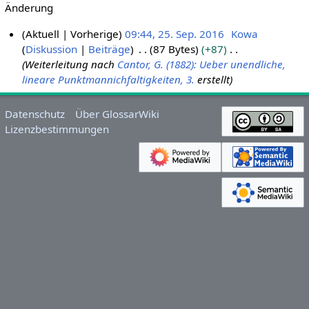
Änderung
Aktuell
Vorherige
09:44, 25. Sep. 2016
Kowa
Diskussion
Beiträge
87 Bytes
+87
2
Weiterleitung nach
Cantor, G. (1882): Ueber unendliche,
5
lineare Punktmannichfaltigkeiten, 3.
erstellt
.
S
e
Datenschutz
Über GlossarWiki
Lizenzbestimmungen
p
t
e
m
b
e
r
2
0
1
6