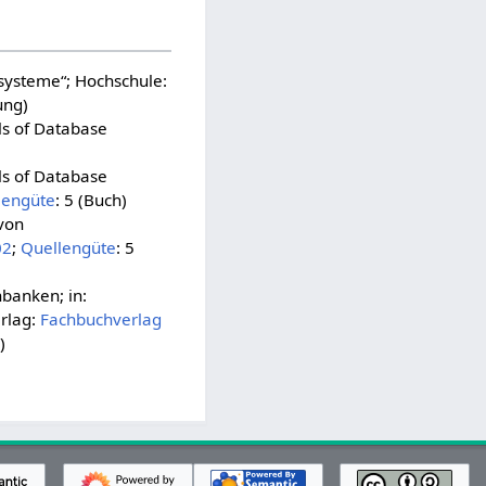
systeme“; Hochschule:
ung)
s of Database
s of Database
lengüte
: 5 (Buch)
von
02
;
Quellengüte
: 5
nbanken; in:
erlag:
Fachbuchverlag
)