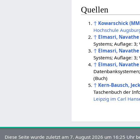
Quellen
↑
Kowarschick (MM
Hochschule Augsbur
↑
Elmasri, Navathe
Systems; Auflage: 3;
↑
Elmasri, Navathe
Systems; Auflage: 3;
↑
Elmasri, Navathe
Datenbanksystemen; 
(Buch)
↑
Kern-Bausch, Jeck
Taschenbuch der Info
Leipzig im Carl Hans
Diese Seite wurde zuletzt am 7. August 2026 um 16:25 Uhr be