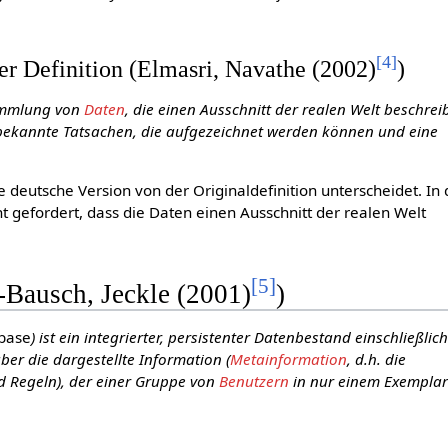
[
4
]
er Definition (Elmasri, Navathe (2002)
)
Sammlung von
Daten
, die einen Ausschnitt der realen Welt beschrei
 bekannte Tatsachen, die aufgezeichnet werden können und eine
.
e deutsche Version von der Originaldefinition unterscheidet. In 
cht gefordert, dass die Daten einen Ausschnitt der realen Welt
[
5
]
-Bausch, Jeckle (2001)
)
 base
) ist ein integrierter, persistenter Datenbestand einschließlich
er die dargestellte Information (
Metainformation
, d.h. die
d Regeln), der einer Gruppe von
Benutzern
in nur einem Exemplar