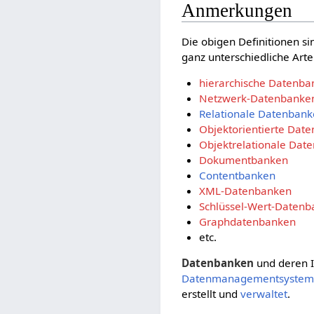
Anmerkungen
Die obigen Definitionen s
ganz unterschiedliche Art
hierarchische Datenba
Netzwerk-Datenbanke
Relationale Datenban
Objektorientierte Dat
Objektrelationale Dat
Dokumentbanken
Contentbanken
XML-Datenbanken
Schlüssel-Wert-Daten
Graphdatenbanken
etc.
Datenbanken
und deren I
Datenmanagementsyste
erstellt und
verwaltet
.