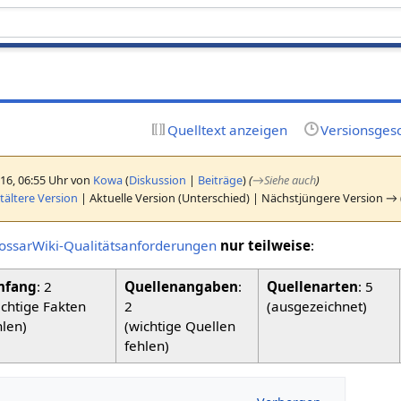
Quelltext anzeigen
Versionsges
16, 06:55 Uhr von
Kowa
(
Diskussion
|
Beiträge
)
(
→
Siehe auch
)
ältere Version
| Aktuelle Version (Unterschied) | Nächstjüngere Version → 
ossarWiki-Qualitätsanforderungen
nur teilweise
:
fang
: 2
Quellenangaben
:
Quellenarten
: 5
ichtige Fakten
2
(ausgezeichnet)
hlen)
(wichtige Quellen
fehlen)