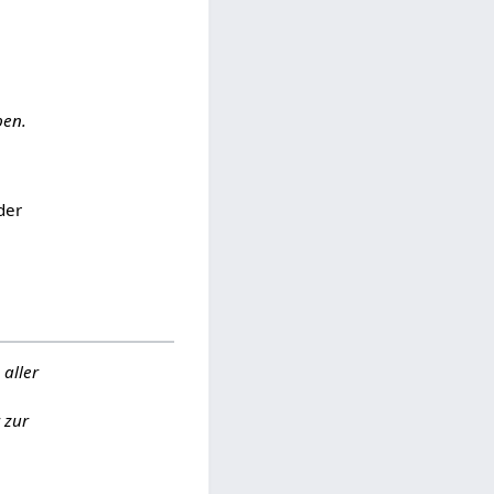
ben.
der
 aller
 zur