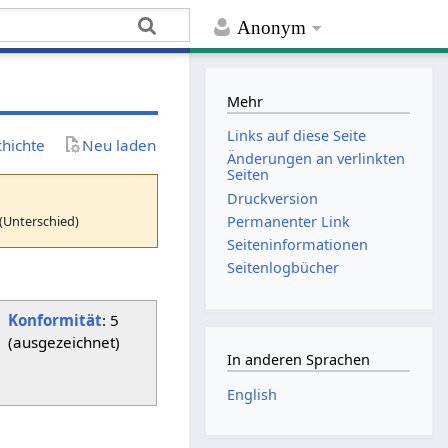
Anonym
Mehr
Links auf diese Seite
chichte
Neu laden
Änderungen an verlinkten
Seiten
Druckversion
(Unterschied)
Permanenter Link
Seiten­­informationen
Seitenlogbücher
Konformität
: 5
(ausgezeichnet)
In anderen Sprachen
English