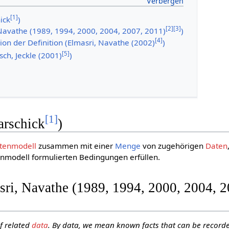
[
1
]
ick
)
[
2
]
[
3
]
 Navathe (1989, 1994, 2000, 2004, 2007, 2011)
)
[
4
]
on der Definition (Elmasri, Navathe (2002)
)
[
5
]
sch, Jeckle (2001)
)
[
1
]
arschick
)
tenmodell
zusammen mit einer
Menge
von zugehörigen
Daten
enmodell formulierten Bedingungen erfüllen.
sri, Navathe (1989, 1994, 2000, 2004, 2
of related
data
. By data, we mean known facts that can be record