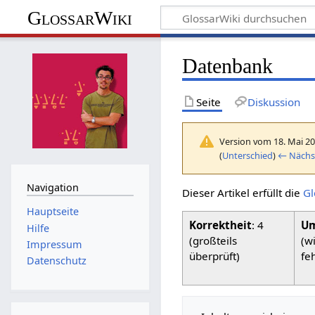
GlossarWiki
Datenbank
Seite
Diskussion
Version vom 18. Mai 20
(
Unterschied
)
← Nächst
Navigation
Dieser Artikel erfüllt die
Gl
Hauptseite
Korrektheit
: 4
Um
Hilfe
(großteils
(w
Impressum
überprüft)
fe
Datenschutz