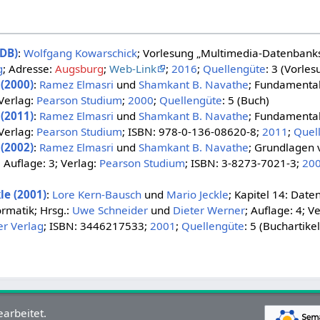
DB)
:
Wolfgang Kowarschick
; Vorlesung „Multimedia-Datenbank
g
; Adresse:
Augsburg
;
Web-Link
;
2016
;
Quellengüte
: 3 (Vorles
 (2000)
:
Ramez Elmasri
und
Shamkant B. Navathe
; Fundamental
 Verlag:
Pearson Studium
;
2000
;
Quellengüte
: 5 (Buch)
 (2011)
:
Ramez Elmasri
und
Shamkant B. Navathe
; Fundamental
 Verlag:
Pearson Studium
; ISBN: 978-0-136-08620-8;
2011
;
Quel
 (2002)
:
Ramez Elmasri
und
Shamkant B. Navathe
; Grundlagen 
Auflage: 3; Verlag:
Pearson Studium
; ISBN: 3-8273-7021-3;
20
le (2001)
:
Lore Kern-Bausch
und
Mario Jeckle
; Kapitel 14: Date
rmatik; Hrsg.:
Uwe Schneider
und
Dieter Werner
; Auflage: 4; V
er Verlag
; ISBN: 3446217533;
2001
;
Quellengüte
: 5 (Buchartikel
arbeitet.