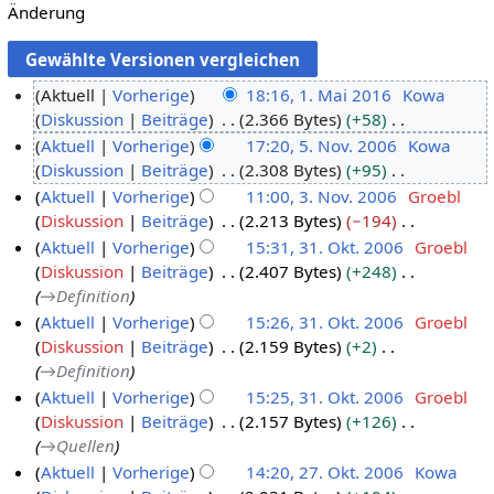
Änderung
Aktuell
Vorherige
18:16, 1. Mai 2016
Kowa
Diskussion
Beiträge
2.366 Bytes
+58
1
K
Aktuell
Vorherige
17:20, 5. Nov. 2006
Kowa
.
e
Diskussion
Beiträge
2.308 Bytes
+95
M
5
i
K
Aktuell
Vorherige
11:00, 3. Nov. 2006
Groebl
a
.
n
e
Diskussion
Beiträge
2.213 Bytes
−194
i
N
3
e
i
K
Aktuell
Vorherige
15:31, 31. Okt. 2006
Groebl
2
o
.
B
n
e
Diskussion
Beiträge
2.407 Bytes
+248
0
v
N
3
e
e
i
→
Definition
1
e
o
1
a
B
n
Aktuell
Vorherige
15:26, 31. Okt. 2006
Groebl
6
m
v
.
r
e
e
Diskussion
Beiträge
2.159 Bytes
+2
b
e
O
b
a
B
→
Definition
e
m
k
e
r
e
Aktuell
Vorherige
15:25, 31. Okt. 2006
Groebl
r
b
t
i
b
a
Diskussion
Beiträge
2.157 Bytes
+126
2
e
o
t
e
r
→
Quellen
0
r
b
u
i
b
Aktuell
Vorherige
14:20, 27. Okt. 2006
Kowa
0
2
e
n
t
e