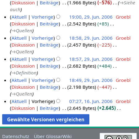
g
Diskussion
Beiträge
1.966 Bytes
−576
→
Siehe
a
auch
m
Aktuell
Vorherige
19:00, 29. Jun. 2006
Groebl
m
Diskussion
Beiträge
2.542 Bytes
+85
e
→
Quellen
n
Aktuell
Vorherige
18:58, 29. Jun. 2006
Groebl
f
Diskussion
Beiträge
2.457 Bytes
−225
a
→
Quellen
s
Aktuell
Vorherige
18:57, 29. Jun. 2006
Groebl
s
Diskussion
Beiträge
2.682 Bytes
+484
u
→
Definition
n
g
Aktuell
Vorherige
18:49, 29. Jun. 2006
Groebl
Diskussion
Beiträge
2.198 Bytes
−447
→
Quellen
Aktuell
Vorherige
07:27, 16. Jun. 2006
Groebl
Diskussion
Beiträge
2.645 Bytes
+2.645
1
K
6
e
.
i
J
n
Datenschutz
Über GlossarWiki
u