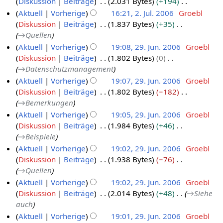
Diskussion
Beiträge
2.031 Bytes
+194
2
6
0
r
g
u
i
K
Aktuell
Vorherige
16:21, 2. Jul. 2006
Groebl
7
0
2
s
n
t
e
Diskussion
Beiträge
1.837 Bytes
+35
.
2
6
0
z
g
u
i
→
Quellen
O
.
0
u
s
n
n
Aktuell
Vorherige
19:08, 29. Jun. 2006
Groebl
k
J
6
s
z
g
e
Diskussion
Beiträge
1.802 Bytes
0
2
t
u
a
u
s
B
→
Datenschutzmanagement
9
o
l
m
s
z
e
Aktuell
Vorherige
19:07, 29. Jun. 2006
Groebl
.
b
i
m
a
u
a
Diskussion
Beiträge
1.802 Bytes
−182
J
e
e
2
m
s
r
→
Bemerkungen
n
u
r
0
m
a
b
Aktuell
Vorherige
19:05, 29. Jun. 2006
Groebl
f
n
e
2
0
m
e
Diskussion
Beiträge
1.984 Bytes
+46
a
n
i
0
6
m
i
→
Beispiele
s
f
2
e
0
t
s
Aktuell
Vorherige
19:02, 29. Jun. 2006
Groebl
a
n
0
6
u
u
Diskussion
Beiträge
1.938 Bytes
−76
s
f
0
n
n
→
Quellen
s
a
6
g
g
u
Aktuell
Vorherige
19:02, 29. Jun. 2006
Groebl
s
s
n
Diskussion
Beiträge
2.014 Bytes
+48
→
Siehe
s
z
g
auch
u
u
n
Aktuell
Vorherige
19:01, 29. Jun. 2006
Groebl
s