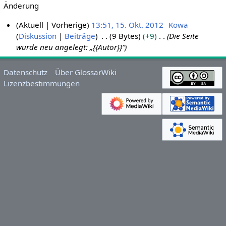
Änderung
Aktuell
Vorherige
13:51, 15. Okt. 2012
Kowa
Diskussion
Beiträge
9 Bytes
+9
Die Seite
1
wurde neu angelegt: „{{Autor}}“
5
.
O
Datenschutz
Über GlossarWiki
k
Lizenzbestimmungen
t
o
b
e
r
2
0
1
2