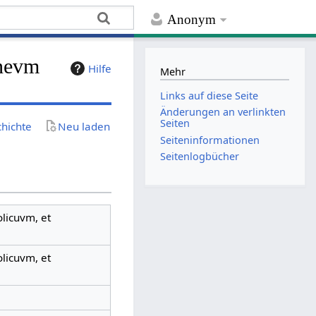
Anonym
anevm
Hilfe
Mehr
Links auf diese Seite
Änderungen an verlinkten
Seiten
chichte
Neu laden
Seiten­­informationen
Seitenlogbücher
olicuvm, et
olicuvm, et