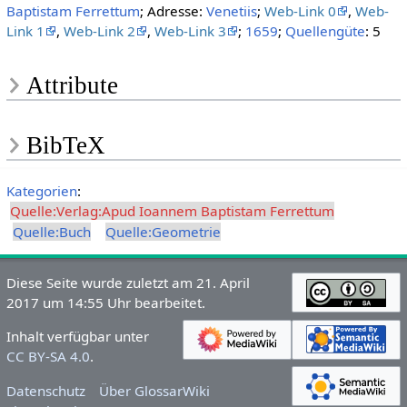
Baptistam Ferrettum
; Adresse:
Venetiis
;
Web-Link 0
,
Web-
Link 1
,
Web-Link 2
,
Web-Link 3
;
1659
;
Quellengüte
: 5
Attribute
BibTeX
Kategorien
:
Quelle:Verlag:Apud Ioannem Baptistam Ferrettum
Quelle:Buch
Quelle:Geometrie
Diese Seite wurde zuletzt am 21. April
2017 um 14:55 Uhr bearbeitet.
Inhalt verfügbar unter
CC BY-SA 4.0
.
Datenschutz
Über GlossarWiki