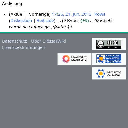
Änderung
Aktuell
Vorherige
17:26, 21. Jun. 2013
Kowa
Diskussion
Beiträge
9 Bytes
+9
Die Seite
2
wurde neu angelegt: „{{Autor}}“
1
.
J
Datenschutz
Über GlossarWiki
u
Lizenzbestimmungen
n
i
2
0
1
3