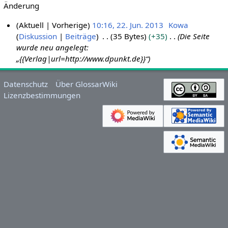
Änderung
Aktuell
Vorherige
10:16, 22. Jun. 2013
Kowa
Diskussion
Beiträge
35 Bytes
+35
Die Seite
2
wurde neu angelegt:
2
„{{Verlag|url=http://www.dpunkt.de}}“
.
J
u
Datenschutz
Über GlossarWiki
Lizenzbestimmungen
n
i
2
0
1
3